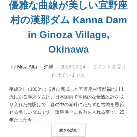
優雅な曲線が美しい宜野座
村の漢那ダム Kanna Dam
in Ginoza Village,
Okinawa
投
by
Misa Alta
沖縄
2018-03-24
コメントを受け
稿
付けていません
日:
平成5年（1993年）3月に完成した宜野座村漢那福地川上
流にある漢那ダムは、日本国内で本格的な景観設計を取
り入れた先駆けで、森の中の湖畔にたたずむ古城を思わ
せる美しいダムです。環境保全にも力を入れる事で、25
年たった今、 …
“優雅な曲線が美しい宜野座村の漢那ダム KAN
続きを読む