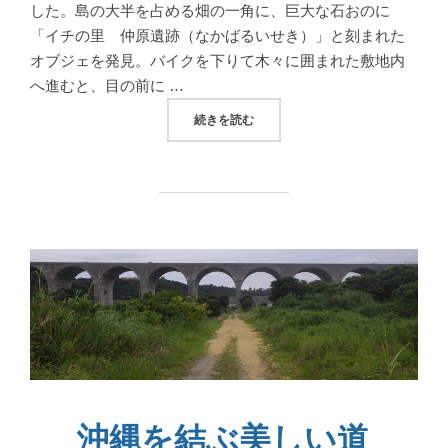
した。島の大半を占める畑の一角に、巨大な石おのに
「イチの里 仲原遺跡（なかばるいせき）」と刻まれた
オブジェを発見。バイクを下りて木々に囲まれた敷地内
へ進むと、目の前に …
“古代オキナワへのいざない。伊計島仲原遺跡 NA
続きを読む
沖縄を結ぶ美しい道