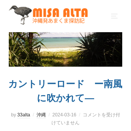
コ
ン
サイドバ
テ
ン
ツ
へ
ス
キ
ッ
プ
カントリーロード ー南風
に吹かれて―
投
by
33alta
沖縄
2024-03-16
コメントを受け付
稿
けていません
日: