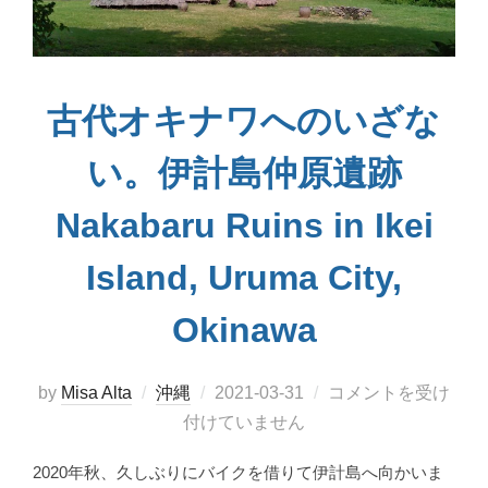
古代オキナワへのいざな
い。伊計島仲原遺跡
Nakabaru Ruins in Ikei
Island, Uruma City,
Okinawa
投
by
Misa Alta
沖縄
2021-03-31
コメントを受け
稿
付けていません
日:
2020年秋、久しぶりにバイクを借りて伊計島へ向かいま