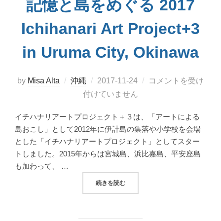
記憶と島をめぐる 2017
Ichihanari Art Project+3
in Uruma City, Okinawa
投
by
Misa Alta
沖縄
2017-11-24
コメントを受け
稿
付けていません
日:
イチハナリアートプロジェクト＋３は、「アートによる
島おこし」として2012年に伊計島の集落や小学校を会場
とした「イチハナリアートプロジェクト」としてスター
トしました。2015年からは宮城島、浜比嘉島、平安座島
も加わって、 …
“2017イチハナリアートプロジェクト＋３で沖
続きを読む