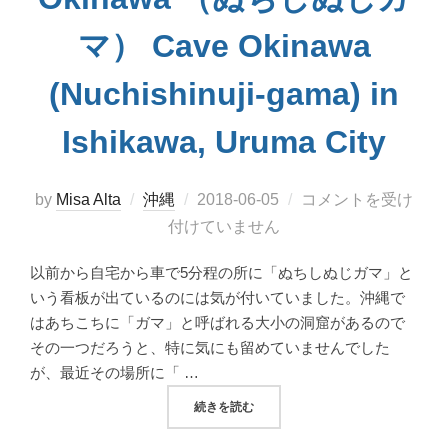
マ） Cave Okinawa
(Nuchishinuji-gama) in
Ishikawa, Uruma City
投
by
Misa Alta
沖縄
2018-06-05
コメントを受け
稿
付けていません
日:
以前から自宅から車で5分程の所に「ぬちしぬじガマ」と
いう看板が出ているのには気が付いていました。沖縄で
はあちこちに「ガマ」と呼ばれる大小の洞窟があるので
その一つだろうと、特に気にも留めていませんでした
が、最近その場所に「 …
“雨ニモマケズ風ニモマケズ営業中！ CAVE 
続きを読む