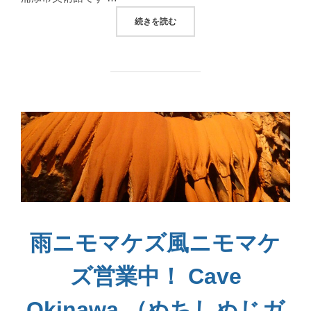
“芸術の聖殿、浦添市美術館 URASOE MUSE
続きを読む
雨ニモマケズ風ニモマケ
ズ営業中！ Cave
Okinawa （ぬちしぬじガ