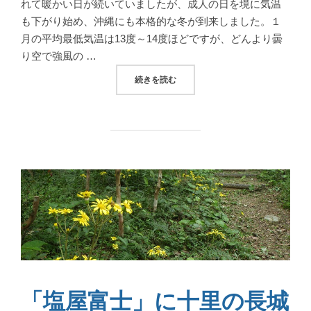
れて暖かい日が続いていましたが、成人の日を境に気温
も下がり始め、沖縄にも本格的な冬が到来しました。１
月の平均最低気温は13度～14度ほどですが、どんより曇
り空で強風の …
“冬こそ訪れたい、海洋博公園 熱帯ドリームセン
続きを読む
「塩屋富士」に十里の長城