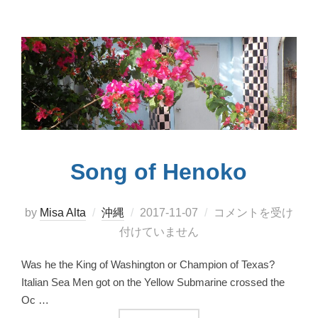
Song of Henoko
投
by
Misa Alta
沖縄
2017-11-07
コメントを受け
稿
付けていません
日:
Was he the King of Washington or Champion of Texas?
Italian Sea Men got on the Yellow Submarine crossed the
Oc …