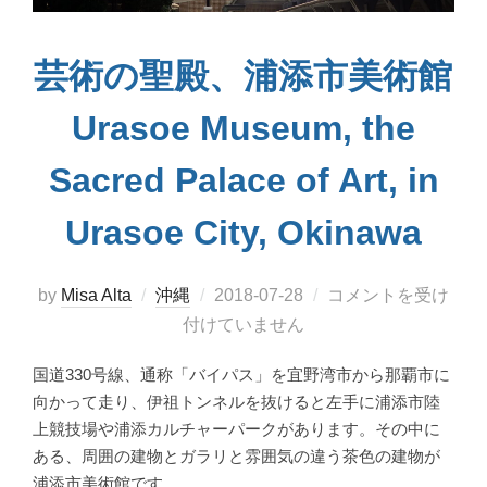
芸術の聖殿、浦添市美術館
Urasoe Museum, the
Sacred Palace of Art, in
Urasoe City, Okinawa
投
by
Misa Alta
沖縄
2018-07-28
コメントを受け
稿
付けていません
日:
国道330号線、通称「バイパス」を宜野湾市から那覇市に
向かって走り、伊祖トンネルを抜けると左手に浦添市陸
上競技場や浦添カルチャーパークがあります。その中に
ある、周囲の建物とガラリと雰囲気の違う茶色の建物が
浦添市美術館です …