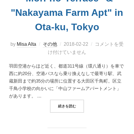
"Nakayama Farm Apt" in
Ota-ku, Tokyo
投
by
Misa Alta
その他
2018-02-22
コメントを受
稿
け付けていません
日:
羽田空港からほど近く、都道311号線（環八通り）を車で
西に約20分、空港バスなら乗り換えなしで最寄り駅、武
蔵新田まで約35分の場所に位置する大田区千鳥町。区立
千鳥小学校の向かいに「中山ファームアパートメント」
があります。 …
“大田区千鳥町「森のテラス」と「中山ファームア
続きを読む