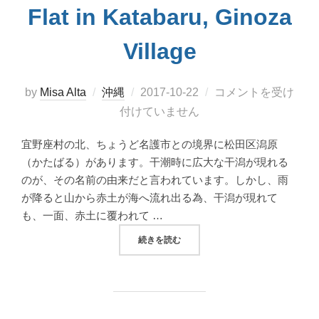
Flat in Katabaru, Ginoza
Village
投
by
Misa Alta
沖縄
2017-10-22
コメントを受け
稿
付けていません
日:
宜野座村の北、ちょうど名護市との境界に松田区潟原
（かたばる）があります。干潮時に広大な干潟が現れる
のが、その名前の由来だと言われています。しかし、雨
が降ると山から赤土が海へ流れ出る為、干潟が現れて
も、一面、赤土に覆われて …
“干潟に広がる小宇宙、宜野座村松田の潟原を探査
続きを読む