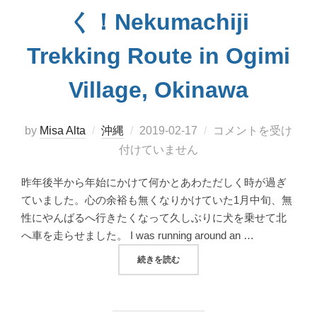
く！Nekumachiji
Trekking Route in Ogimi
Village, Okinawa
投
by
Misa Alta
沖縄
2019-02-17
コメントを受け
稿
付けていません
日:
昨年後半から年始にかけて何かとあわただしく時が過ぎ
ていました。心の余裕も無くなりかけていた1月中旬、無
性にやんばるへ行きたくなって久しぶりに犬を乗せて北
へ車を走らせました。 I was running around an …
“大宜味村ネクマチヂ岳を行く！NEKUMACHI
続きを読む