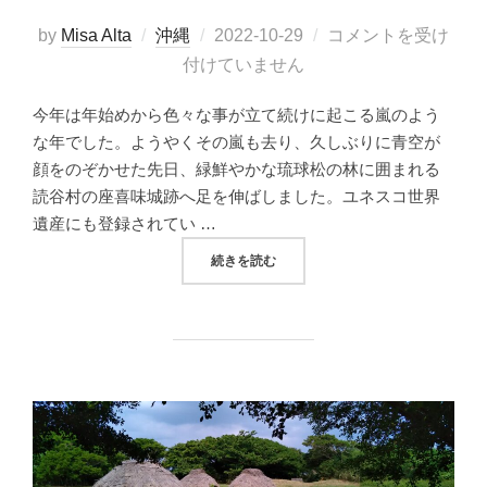
投
by
Misa Alta
沖縄
2022-10-29
コメントを受け
稿
付けていません
日:
今年は年始めから色々な事が立て続けに起こる嵐のよう
な年でした。ようやくその嵐も去り、久しぶりに青空が
顔をのぞかせた先日、緑鮮やかな琉球松の林に囲まれる
読谷村の座喜味城跡へ足を伸ばしました。ユネスコ世界
遺産にも登録されてい …
“石工職人の技が光る、沖縄のグスクの石積みを
続きを読む