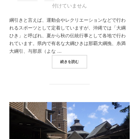
稿
付けていません
日:
綱引きと言えば、運動会やレクリエーションなどで行わ
れるスポーツとして定着していますが、沖縄では「大綱
ひき」と呼ばれ、夏から秋の伝統行事として各地で行わ
れています。県内で有名な大綱ひきは那覇大綱挽、糸満
大綱引、与那原（よな …
“地域も人も繋がる沖縄市の泡瀬大綱引 AWAS
続きを読む