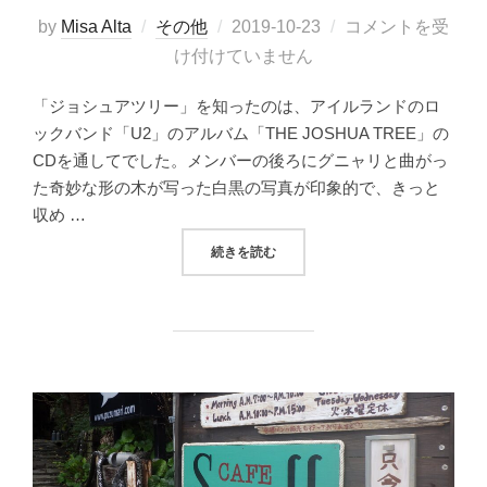
投
by
Misa Alta
その他
2019-10-23
コメントを受
稿
け付けていません
日:
「ジョシュアツリー」を知ったのは、アイルランドのロ
ックバンド「U2」のアルバム「THE JOSHUA TREE」の
CDを通してでした。メンバーの後ろにグニャリと曲がっ
た奇妙な形の木が写った白黒の写真が印象的で、きっと
収め …
“壮大な地球を感じる！ジョシュアツリー国立公園 
続きを読む