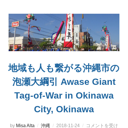
地域も人も繋がる沖縄市の
泡瀬大綱引 Awase Giant
Tag-of-War in Okinawa
City, Okinawa
投
by
Misa Alta
沖縄
2018-11-24
コメントを受け