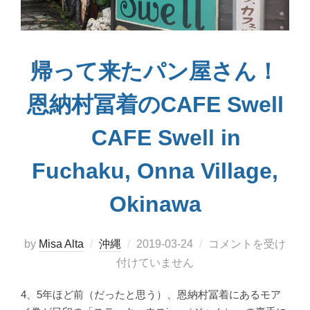
帰って来たパン屋さん！
恩納村冨着のCAFE Swell
CAFE Swell in
Fuchaku, Onna Village,
Okinawa
投
by
Misa Alta
沖縄
2019-03-24
コメントを受け
稿
付けていません
日:
4、5年ほど前（だったと思う）、恩納村冨着にあるモア