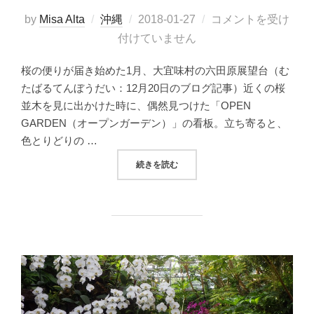
投
by
Misa Alta
沖縄
2018-01-27
コメントを受け
稿
付けていません
日:
桜の便りが届き始めた1月、大宜味村の六田原展望台（む
たばるてんぼうだい：12月20日のブログ記事）近くの桜
並木を見に出かけた時に、偶然見つけた「OPEN
GARDEN（オープンガーデン）」の看板。立ち寄ると、
色とりどりの …
“大宜味村田港で、冬空を明るく彩る桜と椿をめで
続きを読む