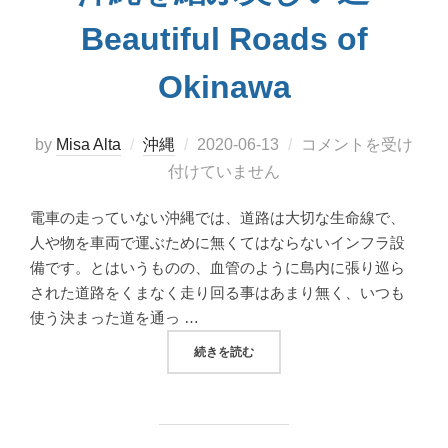
Beautiful Roads of
Okinawa
投
by
Misa Alta
沖縄
2020-06-13
コメントを受け
稿
付けていません
日:
電車の走っていない沖縄では、道路は大切な生命線で、
人や物を車両で運ぶために無くてはならないインフラ設
備です。とはいうものの、血管のように島内に張り巡ら
された道路をくまなく走り回る事はあまり無く、いつも
使う決まった道を通っ …
“沖縄を結ぶ美しい道 BEAUTIFUL RO
続きを読む