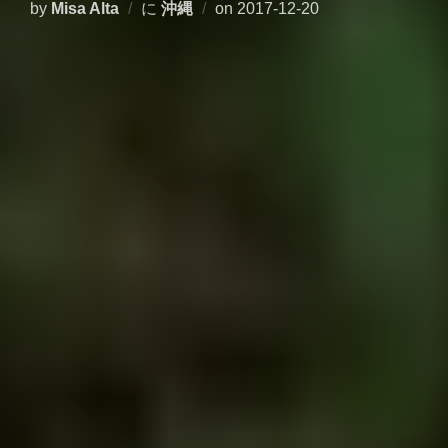
投
by
Misa Alta
に
沖縄
on
2017-12-20
稿
日: