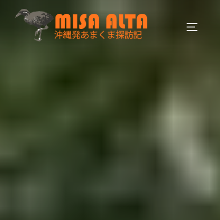
コ
ン
サイドバ
テ
ン
ツ
へ
ス
キ
ッ
プ