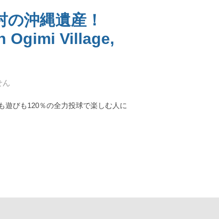
村の沖縄遺産！
n Ogimi Village,
せん
遊びも120％の全力投球で楽しむ人に
縄遺産！ "SHIOYAFUJI" AND "THE GREAT WALL OF OGIMI" IN OGIMI