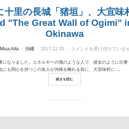
に十里の長城「猪垣」、大宜味
d "The Great Wall of Ogimi" i
Okinawa
投
Misa Alta
沖縄
2017-12-20
コメントを受け付けていま
稿
事になりました。エネルギーの塊のような人で、彼女のように仕事も
日:
化にも関心を持つこの友人が沖縄を離れる前に、大宜味村に …
“「塩屋富士」に十里の長城「猪垣」、大宜味村の沖
続きを読む