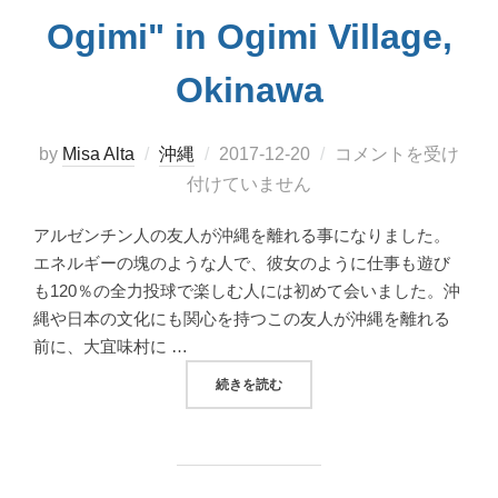
Ogimi" in Ogimi Village,
Okinawa
投
by
Misa Alta
沖縄
2017-12-20
コメントを受け
稿
付けていません
日:
アルゼンチン人の友人が沖縄を離れる事になりました。
エネルギーの塊のような人で、彼女のように仕事も遊び
も120％の全力投球で楽しむ人には初めて会いました。沖
縄や日本の文化にも関心を持つこの友人が沖縄を離れる
前に、大宜味村に …
“「塩屋富士」に十里の長城「猪垣」、大宜味村の沖
続きを読む