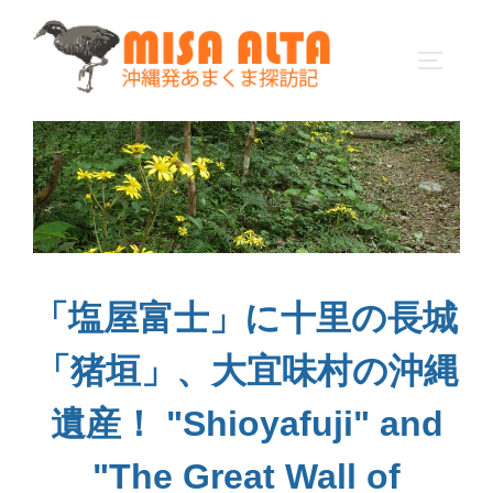
コ
ン
サイドバ
テ
ン
ツ
へ
ス
キ
ッ
プ
「塩屋富士」に十里の長城
「猪垣」、大宜味村の沖縄
遺産！ "Shioyafuji" and
"The Great Wall of