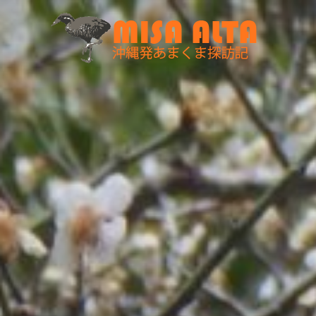
コ
ン
テ
ン
ツ
へ
ス
キ
ッ
プ