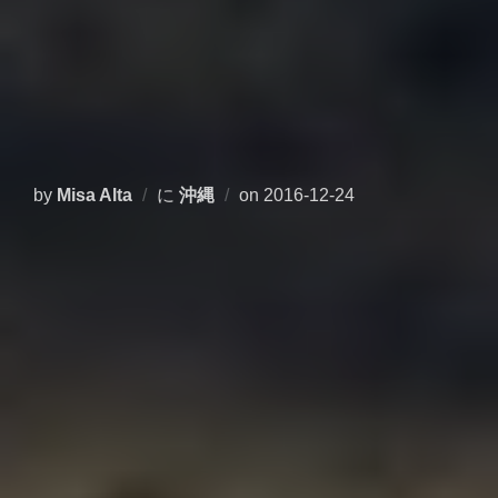
投
by
Misa Alta
に
沖縄
on
2016-12-24
稿
日: