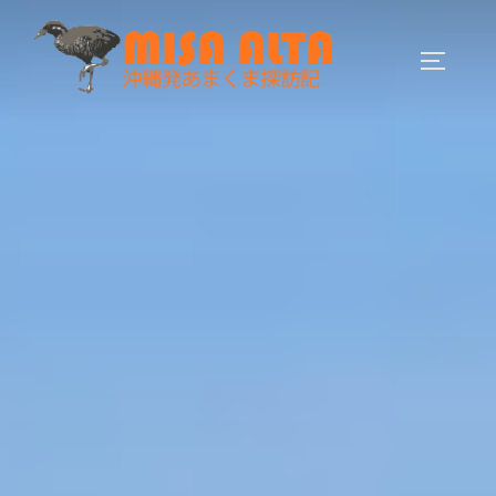
コ
ン
サイドバ
テ
ン
ツ
へ
ス
キ
ッ
プ