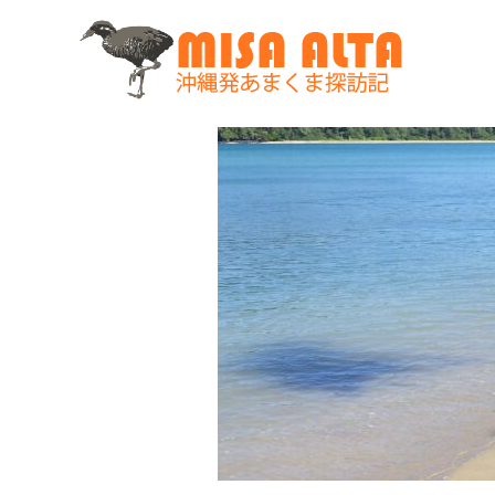
コ
ン
テ
ン
ツ
へ
ス
キ
ッ
プ