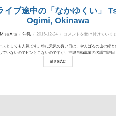
ブ途中の「なかゆくい」 Tsuha
Ogimi, Okinawa
投
Misa Alta
沖縄
2016-12-24
コメントを受け付けていま
稿
ースとしても人気です。特に天気の良い日は、やんばるの山の緑と
日:
していないのでピンとこないのですが、沖縄自動車道の名護市許田
“津波海岸でドライブ途中の「なかゆくい」 T
続きを読む