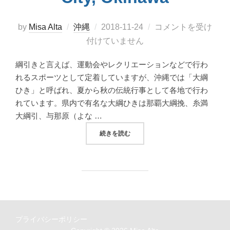
投
by
Misa Alta
沖縄
2018-11-24
コメントを受け
稿
付けていません
日:
綱引きと言えば、運動会やレクリエーションなどで行わ
れるスポーツとして定着していますが、沖縄では「大綱
ひき」と呼ばれ、夏から秋の伝統行事として各地で行わ
れています。県内で有名な大綱ひきは那覇大綱挽、糸満
大綱引、与那原（よな …
“地域も人も繋がる沖縄市の泡瀬大綱引 AWAS
続きを読む
プライバシーポリシー