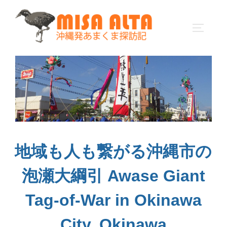
コ
ン
サイドバ
テ
ン
ツ
へ
ス
キ
ッ
プ
地域も人も繋がる沖縄市の
泡瀬大綱引 Awase Giant
Tag-of-War in Okinawa
City, Okinawa