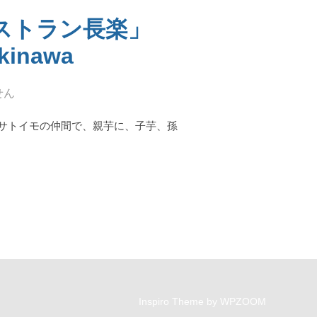
ストラン長楽」
Okinawa
せん
サトイモの仲間で、親芋に、子芋、孫
トラン長楽」 "KINTA" & "CHORAKU" IN KIN TOWN, OKINAWA”
Inspiro Theme
by
WPZOOM