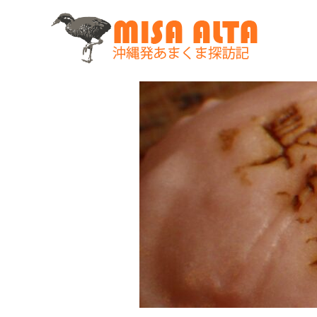
コ
ン
テ
ン
ツ
へ
ス
キ
ッ
プ