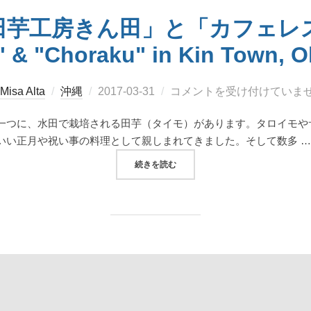
田芋工房きん田」と「カフェレ
" & "Choraku" in Kin Town, 
投
Misa Alta
沖縄
2017-03-31
コメントを受け付けていま
稿
一つに、水田で栽培される田芋（タイモ）があります。タロイモや
日:
いい正月や祝い事の料理として親しまれてきました。そして数多 …
“田芋天国！「田芋工房きん田」と「カフェレス
続きを読む