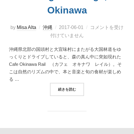
Okinawa
投
by
Misa Alta
沖縄
2017-06-01
コメントを受け
稿
付けていません
日:
沖縄県北部の国頭村と大宜味村にまたがる大国林道をゆ
っくりとドライブしていると、森の真ん中に突如現れた
Cafe Okinawa Rail （カフェ オキナワ レイル）。そ
こは自然のリズムの中で、本と音楽と旬の食材が楽しめ
る …
“やんばるの森の拠点「CAFE OKINAWA RA
続きを読む