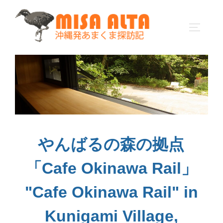
コ
ン
サイドバ
テ
ン
ツ
へ
ス
キ
ッ
プ
やんばるの森の拠点
「Cafe Okinawa Rail」
"Cafe Okinawa Rail" in
Kunigami Village,