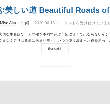
い道 Beautiful Roads of 
投
Misa Alta
沖縄
2020-06-13
コメントを受け付けていま
稿
大切な生命線で、人や物を車両で運ぶために無くてはならないイン
日:
くまなく走り回る事はあまり無く、いつも使う決まった道を通っ …
“沖縄を結ぶ美しい道 BEAUTIFUL RO
続きを読む