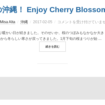
 Enjoy Cherry Blossoms 
投
Misa Alta
沖縄
2017-02-05
コメントを受け付けていま
稿
り暖かい日が続きました。そのせいか、桜のつぼみもなかなか大き
日:
から冬らしい寒さが戻ってきました。1月下旬の桜まつりが始 …
“サクラサク冬の沖縄！ ENJOY CHERR
続きを読む