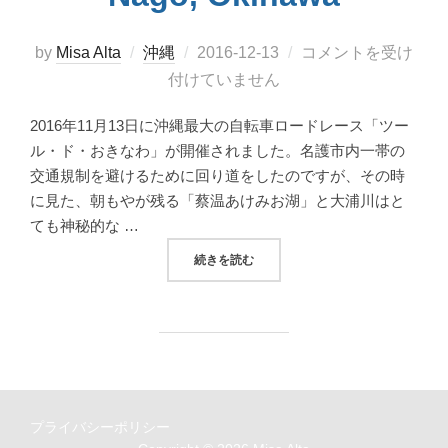
投
by
Misa Alta
沖縄
2016-12-13
コメントを受け
稿
付けていません
日:
2016年11月13日に沖縄最大の自転車ロードレース「ツー
ル・ド・おきなわ」が開催されました。名護市内一帯の
交通規制を避けるために回り道をしたのですが、その時
に見た、朝もやが残る「蔡温あけみお湖」と大浦川はと
ても神秘的な …
“羽地ダム周辺と大浦川マングローブロード H
続きを読む
プライバシーポリシー