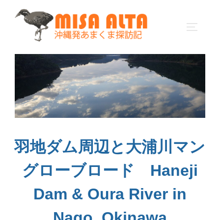
コ
ン
サイドバ
テ
ン
ツ
へ
ス
キ
ッ
プ
羽地ダム周辺と大浦川マン
グローブロード Haneji
Dam & Oura River in
Nago, Okinawa