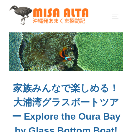
コ
ン
サイドバ
テ
ン
ツ
へ
ス
キ
ッ
プ
家族みんなで楽しめる！
大浦湾グラスボートツア
ー Explore the Oura Bay
by Glass Bottom Boat!