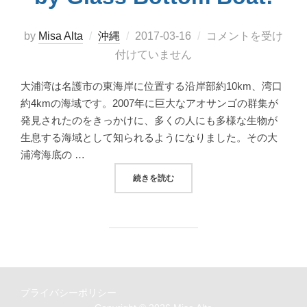
投
by
Misa Alta
沖縄
2017-03-16
コメントを受け
稿
付けていません
日:
大浦湾は名護市の東海岸に位置する沿岸部約10km、湾口
約4kmの海域です。2007年に巨大なアオサンゴの群集が
発見されたのをきっかけに、多くの人にも多様な生物が
生息する海域として知られるようになりました。その大
浦湾海底の …
“家族みんなで楽しめる！大浦湾グラスボートツ
続きを読む
プライバシーポリシー