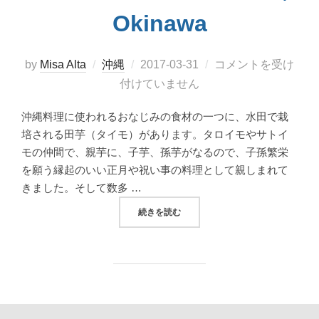
Okinawa
投
by
Misa Alta
沖縄
2017-03-31
コメントを受け
稿
付けていません
日:
沖縄料理に使われるおなじみの食材の一つに、水田で栽
培される田芋（タイモ）があります。タロイモやサトイ
モの仲間で、親芋に、子芋、孫芋がなるので、子孫繁栄
を願う縁起のいい正月や祝い事の料理として親しまれて
きました。そして数多 …
“田芋天国！「田芋工房きん田」と「カフェレス
続きを読む