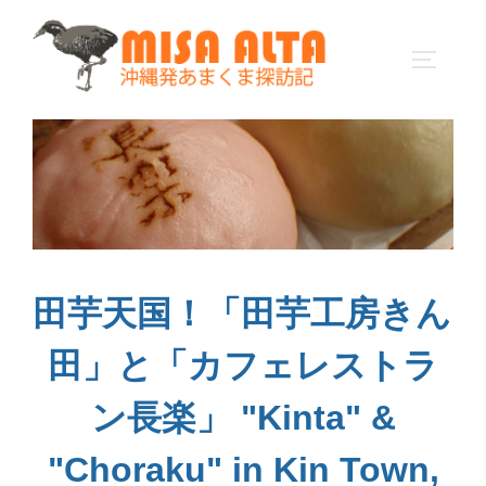
コ
ン
サイドバ
テ
ン
ツ
へ
ス
キ
ッ
プ
田芋天国！「田芋工房きん
田」と「カフェレストラ
ン長楽」 "Kinta" &
"Choraku" in Kin Town,