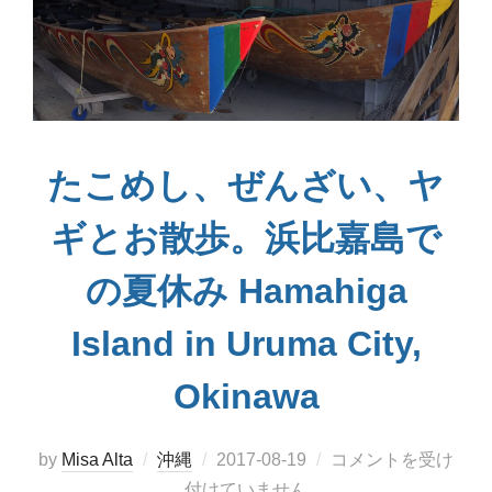
たこめし、ぜんざい、ヤ
ギとお散歩。浜比嘉島で
の夏休み Hamahiga
Island in Uruma City,
Okinawa
投
by
Misa Alta
沖縄
2017-08-19
コメントを受け
稿
付けていません