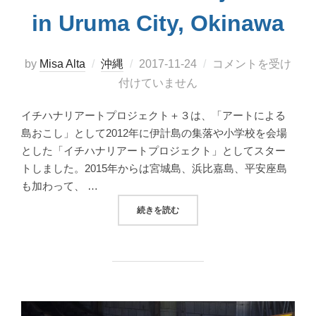
in Uruma City, Okinawa
投
by
Misa Alta
沖縄
2017-11-24
コメントを受け
稿
付けていません
日:
イチハナリアートプロジェクト＋３は、「アートによる
島おこし」として2012年に伊計島の集落や小学校を会場
とした「イチハナリアートプロジェクト」としてスター
トしました。2015年からは宮城島、浜比嘉島、平安座島
も加わって、 …
“2017イチハナリアートプロジェクト＋３で沖
続きを読む