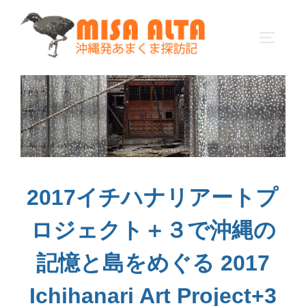
コ
ン
サイドバ
テ
ン
ツ
へ
ス
キ
ッ
プ
2017イチハナリアートプ
ロジェクト＋３で沖縄の
記憶と島をめぐる 2017
Ichihanari Art Project+3