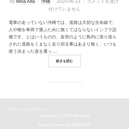
投
by
Misa Alta
沖縄
2020-06-13
コメントを受け
稿
付けていません
日:
電車の走っていない沖縄では、道路は大切な生命線で、
人や物を車両で運ぶために無くてはならないインフラ設
備です。とはいうものの、血管のように島内に張り巡ら
された道路をくまなく走り回る事はあまり無く、いつも
使う決まった道を通っ …
“沖縄を結ぶ美しい道 BEAUTIFUL RO
続きを読む
プライバシーポリシー
Copyright © 2026 Misa Alta
Inspiro Theme
by
WPZOOM