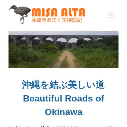
コ
ン
サイドバ
テ
ン
ツ
へ
ス
キ
ッ
プ
沖縄を結ぶ美しい道
Beautiful Roads of
Okinawa