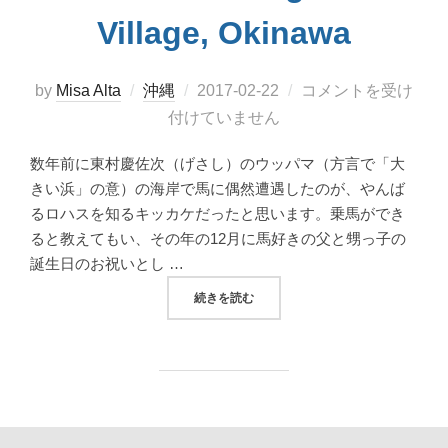
Village, Okinawa
投
by
Misa Alta
沖縄
2017-02-22
コメントを受け
稿
付けていません
日:
数年前に東村慶佐次（げさし）のウッパマ（方言で「大
きい浜」の意）の海岸で馬に偶然遭遇したのが、やんば
るロハスを知るキッカケだったと思います。乗馬ができ
ると教えてもい、その年の12月に馬好きの父と甥っ子の
誕生日のお祝いとし …
“東村慶佐次の「やんばるロハス」で自然と馬と
続きを読む