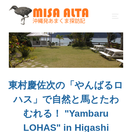
コ
ン
サイドバ
テ
ン
ツ
へ
ス
キ
ッ
プ
東村慶佐次の「やんばるロ
ハス」で自然と馬とたわ
むれる！ "Yambaru
LOHAS" in Higashi