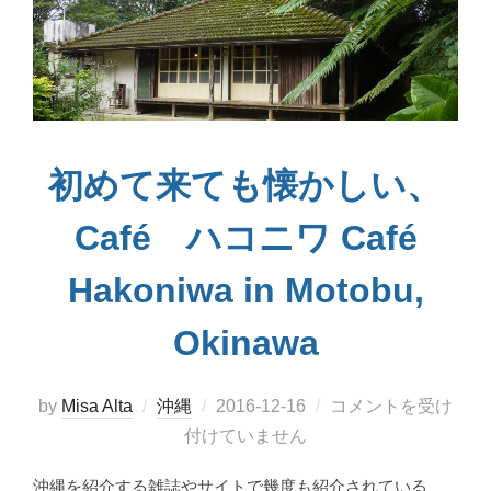
初めて来ても懐かしい、
Café ハコニワ Café
Hakoniwa in Motobu,
Okinawa
投
by
Misa Alta
沖縄
2016-12-16
コメントを受け
稿
付けていません
日:
沖縄を紹介する雑誌やサイトで幾度も紹介されている、