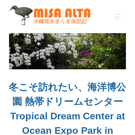
コ
ン
サイドバ
テ
ン
ツ
へ
ス
キ
ッ
プ
冬こそ訪れたい、海洋博公
園 熱帯ドリームセンター
Tropical Dream Center at
Ocean Expo Park in