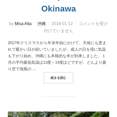
Okinawa
投
by
Misa Alta
沖縄
2018-01-12
コメントを受け
稿
付けていません
日:
2017年クリスマスから年末年始にかけて、天候にも恵ま
れて暖かい日が続いていましたが、成人の日を境に気温
も下がり始め、沖縄にも本格的な冬が到来しました。１
月の平均最低気温は13度～14度ほどですが、どんより曇
り空で強風の …
“冬こそ訪れたい、海洋博公園 熱帯ドリームセン
続きを読む