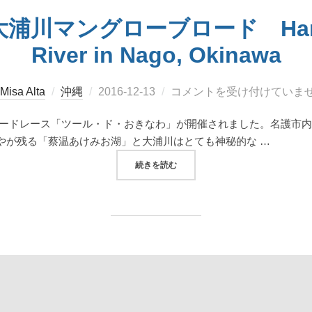
川マングローブロード Haneji 
River in Nago, Okinawa
投
Misa Alta
沖縄
2016-12-13
コメントを受け付けていま
稿
転車ロードレース「ツール・ド・おきなわ」が開催されました。名護市
日:
やが残る「蔡温あけみお湖」と大浦川はとても神秘的な …
“羽地ダム周辺と大浦川マングローブロード H
続きを読む