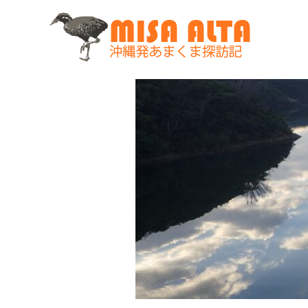
コ
ン
テ
ン
ツ
へ
ス
キ
ッ
プ