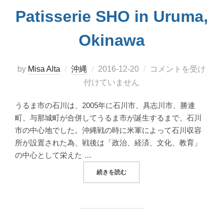
Patisserie SHO in Uruma,
Okinawa
投
by
Misa Alta
沖縄
2016-12-20
コメントを受け
稿
付けていません
日:
うるま市の石川は、2005年に石川市、具志川市、勝連
町、与那城町が合併してうるま市が誕生するまで、石川
市の中心地でした。沖縄戦の時に米軍によって石川収容
所が設置された為、戦後は「政治、経済、文化、教育」
の中心として栄えた …
“アットホームなケーキ屋さん
続きを読む