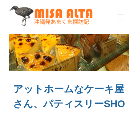
コ
ン
サイドバ
テ
ン
ツ
へ
ス
キ
ッ
プ
アットホームなケーキ屋
さん、パティスリーSHO