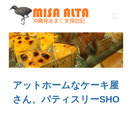
コ
ン
サイドバ
テ
ン
ツ
へ
ス
キ
ッ
プ
アットホームなケーキ屋
さん、パティスリーSHO