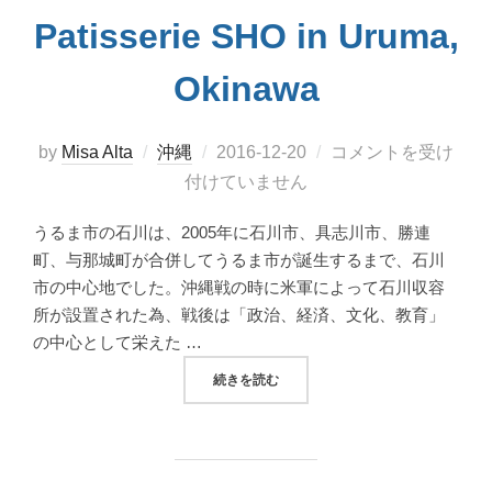
Patisserie SHO in Uruma,
Okinawa
投
by
Misa Alta
沖縄
2016-12-20
コメントを受け
稿
付けていません
日:
うるま市の石川は、2005年に石川市、具志川市、勝連
町、与那城町が合併してうるま市が誕生するまで、石川
市の中心地でした。沖縄戦の時に米軍によって石川収容
所が設置された為、戦後は「政治、経済、文化、教育」
の中心として栄えた …
“アットホームなケーキ屋さん
続きを読む