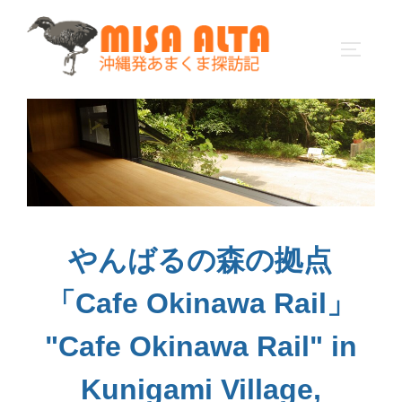
コ
ン
サイドバ
テ
ン
ツ
へ
ス
キ
ッ
プ
やんばるの森の拠点
「Cafe Okinawa Rail」
"Cafe Okinawa Rail" in
Kunigami Village,