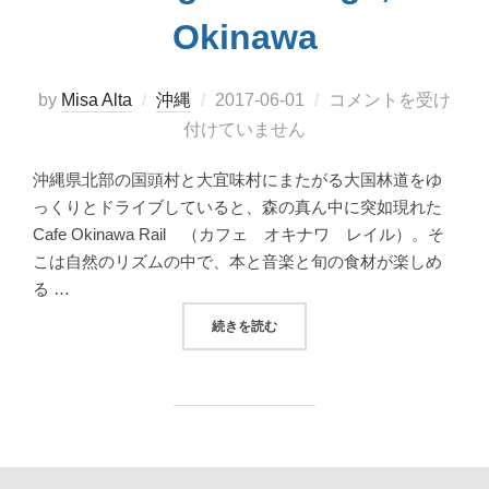
Okinawa
投
by
Misa Alta
沖縄
2017-06-01
コメントを受け
稿
付けていません
日:
沖縄県北部の国頭村と大宜味村にまたがる大国林道をゆ
っくりとドライブしていると、森の真ん中に突如現れた
Cafe Okinawa Rail （カフェ オキナワ レイル）。そ
こは自然のリズムの中で、本と音楽と旬の食材が楽しめ
る …
“やんばるの森の拠点「CAFE OKINAWA RA
続きを読む