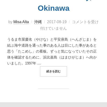
Okinawa
投
by
Misa Alta
沖縄
2017-08-19
コメントを受け
稿
付けていません
日:
うるま市屋慶名（やけな）と平安座島（へんざじま）を
結ぶ海中道路を通った事のある人は目にした事があると
思う「たこめし」の看板。ずっと気になっていたその正
体を確認するために、浜比嘉島（はまひがじま）へ向か
いました。1997年 …
“たこめし、ぜんざい、ヤギとお散歩。浜比嘉
続きを読む