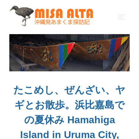
コ
ン
サイドバ
テ
ン
ツ
へ
ス
キ
ッ
プ
たこめし、ぜんざい、ヤ
ギとお散歩。浜比嘉島で
の夏休み Hamahiga
Island in Uruma City,