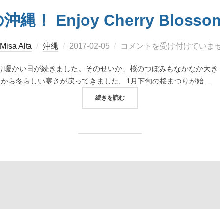
 Enjoy Cherry Blossoms 
投
Misa Alta
沖縄
2017-02-05
コメントを受け付けていま
稿
り暖かい日が続きました。そのせいか、桜のつぼみもなかなか大き
日:
から冬らしい寒さが戻ってきました。1月下旬の桜まつりが始 …
“サクラサク冬の沖縄！ ENJOY CHERR
続きを読む