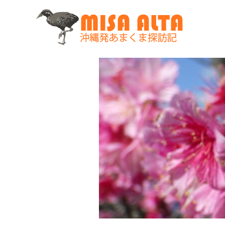
コ
ン
テ
ン
ツ
へ
ス
キ
ッ
プ