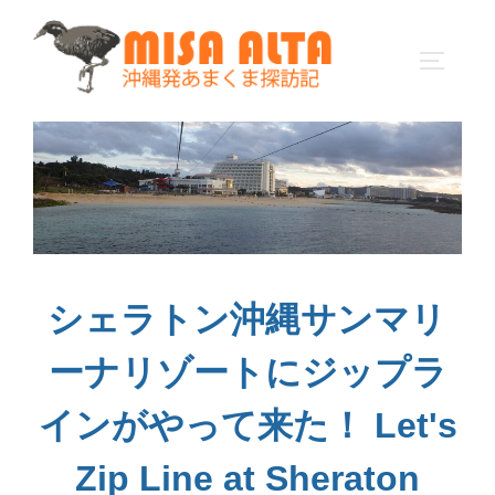
コ
ン
サイドバ
テ
ン
ツ
へ
ス
キ
ッ
プ
シェラトン沖縄サンマリ
ーナリゾートにジップラ
インがやって来た！ Let's
Zip Line at Sheraton