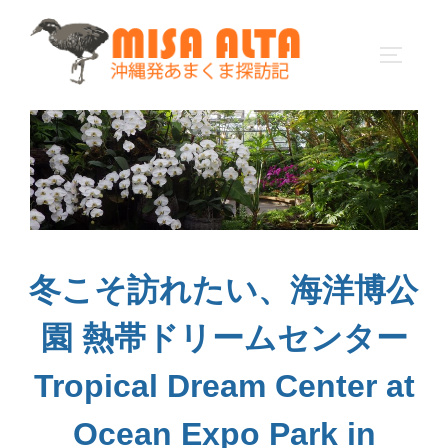
コ
ン
サイドバ
テ
ン
ツ
へ
ス
キ
ッ
プ
冬こそ訪れたい、海洋博公
園 熱帯ドリームセンター
Tropical Dream Center at
Ocean Expo Park in