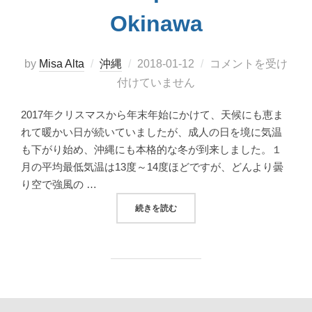
Okinawa
投
by
Misa Alta
沖縄
2018-01-12
コメントを受け
稿
付けていません
日:
2017年クリスマスから年末年始にかけて、天候にも恵ま
れて暖かい日が続いていましたが、成人の日を境に気温
も下がり始め、沖縄にも本格的な冬が到来しました。１
月の平均最低気温は13度～14度ほどですが、どんより曇
り空で強風の …
“冬こそ訪れたい、海洋博公園 熱帯ドリームセン
続きを読む