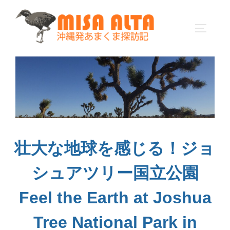
コ
ン
サイドバ
テ
ン
ツ
へ
ス
キ
ッ
プ
壮大な地球を感じる！ジョ
シュアツリー国立公園
Feel the Earth at Joshua
Tree National Park in