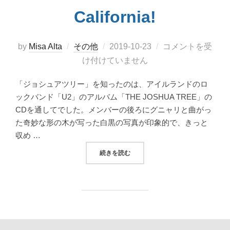
California!
投
by
Misa Alta
その他
2019-10-23
コメントを受
稿
け付けていません
日:
「ジョシュアツリー」を知ったのは、アイルランドのロ
ックバンド「U2」のアルバム「THE JOSHUA TREE」の
CDを通してでした。メンバーの後ろにグニャリと曲がっ
た奇妙な形の木が写った白黒の写真が印象的で、きっと
収め …
“壮大な地球を感じる！ジョシュアツリー国立公園 
続きを読む