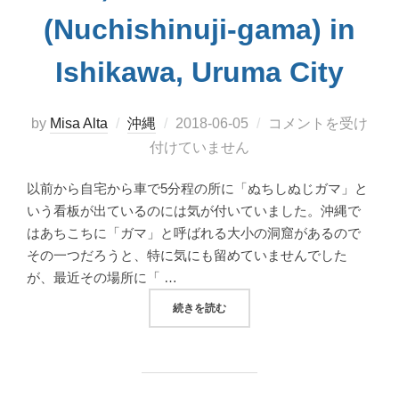
(Nuchishinuji-gama) in
Ishikawa, Uruma City
投
by
Misa Alta
沖縄
2018-06-05
コメントを受け
稿
付けていません
日:
以前から自宅から車で5分程の所に「ぬちしぬじガマ」と
いう看板が出ているのには気が付いていました。沖縄で
はあちこちに「ガマ」と呼ばれる大小の洞窟があるので
その一つだろうと、特に気にも留めていませんでした
が、最近その場所に「 …
“雨ニモマケズ風ニモマケズ営業中！ CAVE 
続きを読む