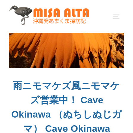
コ
ン
サイドバ
テ
ン
ツ
へ
ス
キ
ッ
プ
雨ニモマケズ風ニモマケ
ズ営業中！ Cave
Okinawa （ぬちしぬじガ
マ） Cave Okinawa