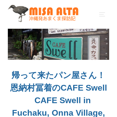
コ
ン
サイドバ
テ
ン
ツ
へ
ス
キ
ッ
プ
帰って来たパン屋さん！
恩納村冨着のCAFE Swell
CAFE Swell in
Fuchaku, Onna Village,