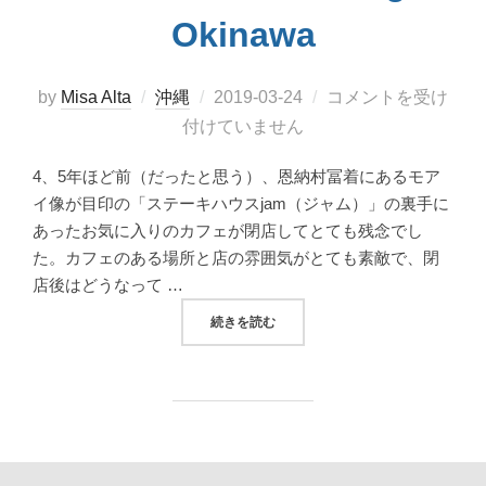
Okinawa
投
by
Misa Alta
沖縄
2019-03-24
コメントを受け
稿
付けていません
日:
4、5年ほど前（だったと思う）、恩納村冨着にあるモア
イ像が目印の「ステーキハウスjam（ジャム）」の裏手に
あったお気に入りのカフェが閉店してとても残念でし
た。カフェのある場所と店の雰囲気がとても素敵で、閉
店後はどうなって …
“帰って来たパン屋さん！恩納村冨着のCAFE 
続きを読む