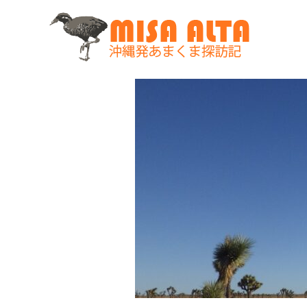
コ
ン
テ
ン
ツ
へ
ス
キ
ッ
プ