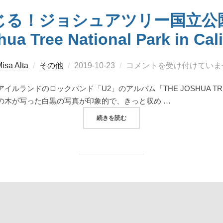
！ジョシュアツリー国立公園 Feel
hua Tree National Park in Cali
投
isa Alta
その他
2019-10-23
コメントを受け付けていま
稿
ルランドのロックバンド「U2」のアルバム「THE JOSHUA T
日:
の木が写った白黒の写真が印象的で、きっと収め …
“壮大な地球を感じる！ジョシュアツリー国立公園 
続きを読む