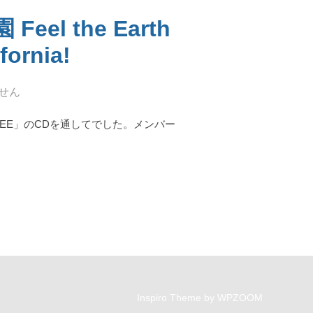
 the Earth
fornia!
せん
REE」のCDを通してでした。メンバー
FEEL THE EARTH AT JOSHUA TREE NATIONAL PARK IN CALIFORNI
Inspiro Theme
by
WPZOOM