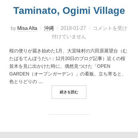
Taminato, Ogimi Village
投
by
Misa Alta
沖縄
2018-01-27
コメントを受け
稿
付けていません
日:
桜の便りが届き始めた1月、大宜味村の六田原展望台（む
たばるてんぼうだい：12月20日のブログ記事）近くの桜
並木を見に出かけた時に、偶然見つけた「OPEN
GARDEN（オープンガーデン）」の看板。立ち寄ると、
色とりどりの …
“大宜味村田港で、冬空を明るく彩る桜と椿をめで
続きを読む