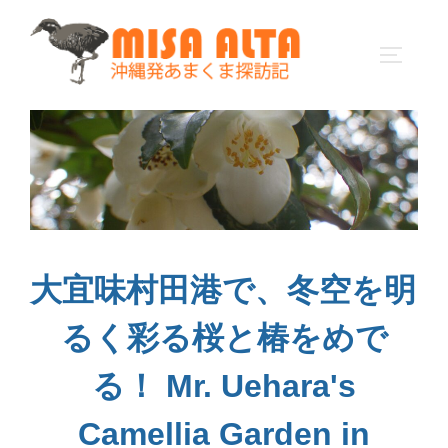
コ
ン
サイドバ
テ
ン
ツ
へ
ス
キ
ッ
プ
大宜味村田港で、冬空を明
るく彩る桜と椿をめで
る！ Mr. Uehara's
Camellia Garden in