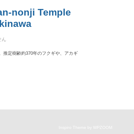
nji Temple
Okinawa
せん
推定樹齢約370年のフクギや、アカギ
KAN-NONJI TEMPLE AND LIMESTONE CAVE IN KIN TOWN, OKINAWA
Inspiro Theme
by
WPZOOM