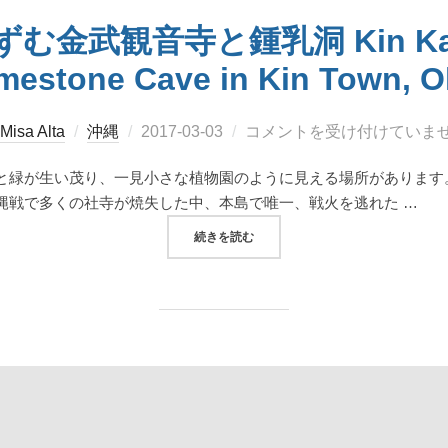
武観音寺と鍾乳洞 Kin Kan-no
mestone Cave in Kin Town, 
投
Misa Alta
沖縄
2017-03-03
コメントを受け付けていま
稿
と緑が生い茂り、一見小さな植物園のように見える場所があります。
日:
縄戦で多くの社寺が焼失した中、本島で唯一、戦火を逃れた …
“戦火を逃れたたずむ金武観音寺と鍾乳洞 KIN 
続きを読む