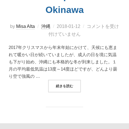
Okinawa
投
by
Misa Alta
沖縄
2018-01-12
コメントを受け
稿
付けていません
日:
2017年クリスマスから年末年始にかけて、天候にも恵ま
れて暖かい日が続いていましたが、成人の日を境に気温
も下がり始め、沖縄にも本格的な冬が到来しました。１
月の平均最低気温は13度～14度ほどですが、どんより曇
り空で強風の …
“冬こそ訪れたい、海洋博公園 熱帯ドリームセン
続きを読む