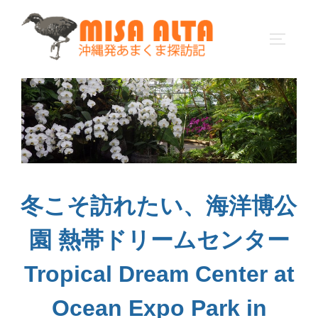
コ
ン
サイドバ
テ
ン
ツ
へ
ス
キ
ッ
プ
冬こそ訪れたい、海洋博公
園 熱帯ドリームセンター
Tropical Dream Center at
Ocean Expo Park in