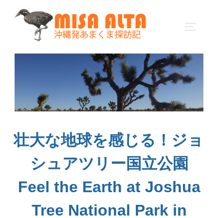
コ
ン
サイドバ
テ
ン
ツ
へ
ス
キ
ッ
プ
壮大な地球を感じる！ジョ
シュアツリー国立公園
Feel the Earth at Joshua
Tree National Park in