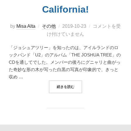
California!
投
by
Misa Alta
その他
2019-10-23
コメントを受
稿
け付けていません
日:
「ジョシュアツリー」を知ったのは、アイルランドのロ
ックバンド「U2」のアルバム「THE JOSHUA TREE」の
CDを通してでした。メンバーの後ろにグニャリと曲がっ
た奇妙な形の木が写った白黒の写真が印象的で、きっと
収め …
“壮大な地球を感じる！ジョシュアツリー国立公園 
続きを読む