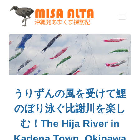
コ
ン
サイドバ
テ
ン
ツ
へ
ス
キ
ッ
プ
うりずんの風を受けて鯉
のぼり泳ぐ比謝川を楽し
む！The Hija River in
Kadena Town, Okinawa