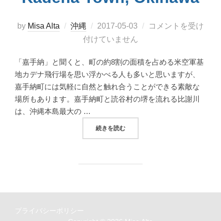
投
by
Misa Alta
沖縄
2017-05-03
コメントを受け
稿
付けていません
日:
「嘉手納」と聞くと、町の約8割の面積を占める米空軍基
地カデナ飛行場を思い浮かべる人も多いと思いますが、
嘉手納町には気軽に自然と触れ合うことができる素敵な
場所もあります。嘉手納町と読谷村の堺を流れる比謝川
は、沖縄本島最大の …
“うりずんの風を受けて鯉のぼり泳ぐ比謝川を楽
続きを読む
プライバシーポリシー