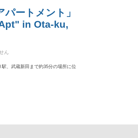
アパートメント」
pt" in Ota-ku,
せん
り駅、武蔵新田まで約35分の場所に位
パートメント」 CAFE "MORI-NO-TERRACE" & "NAKAYAMA FARM APT" 