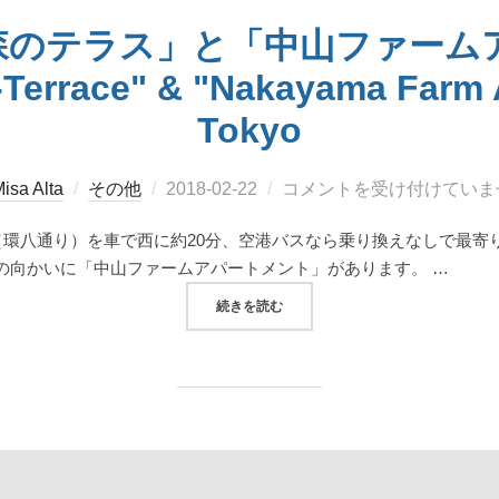
森のテラス」と「中山ファーム
-Terrace" & "Nakayama Farm A
Tokyo
投
isa Alta
その他
2018-02-22
コメントを受け付けていま
稿
（環八通り）を車で西に約20分、空港バスなら乗り換えなしで最寄
日:
の向かいに「中山ファームアパートメント」があります。 …
“大田区千鳥町「森のテラス」と「中山ファームア
続きを読む