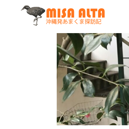
コ
ン
テ
ン
ツ
へ
ス
キ
ッ
プ