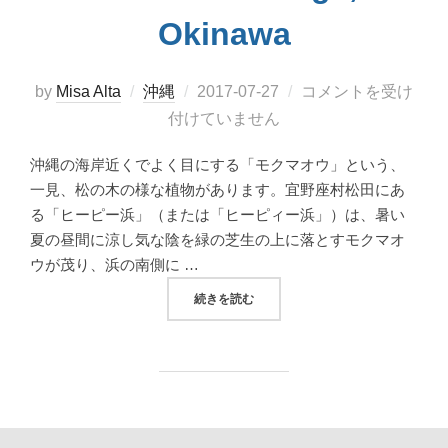
Okinawa
投
by
Misa Alta
沖縄
2017-07-27
コメントを受け
稿
付けていません
日:
沖縄の海岸近くでよく目にする「モクマオウ」という、
一見、松の木の様な植物があります。宜野座村松田にあ
る「ヒーピー浜」（または「ヒーピィー浜」）は、暑い
夏の昼間に涼し気な陰を緑の芝生の上に落とすモクマオ
ウが茂り、浜の南側に …
“モクマオウの木陰が気持ちいい、宜野座村松田
続きを読む