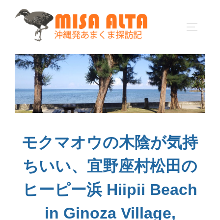
コ
ン
サイドバ
テ
ン
ツ
へ
ス
キ
ッ
プ
モクマオウの木陰が気持
ちいい、宜野座村松田の
ヒーピー浜 Hiipii Beach
in Ginoza Village,