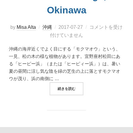
Okinawa
投
by
Misa Alta
沖縄
2017-07-27
コメントを受け
稿
付けていません
日:
沖縄の海岸近くでよく目にする「モクマオウ」という、
一見、松の木の様な植物があります。宜野座村松田にあ
る「ヒーピー浜」（または「ヒーピィー浜」）は、暑い
夏の昼間に涼し気な陰を緑の芝生の上に落とすモクマオ
ウが茂り、浜の南側に …
“モクマオウの木陰が気持ちいい、宜野座村松田
続きを読む