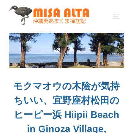
コ
ン
サイドバ
テ
ン
ツ
へ
ス
キ
ッ
プ
モクマオウの木陰が気持
ちいい、宜野座村松田の
ヒーピー浜 Hiipii Beach
in Ginoza Village,