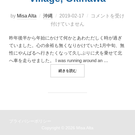
投
by
Misa Alta
沖縄
2019-02-17
コメントを受け
稿
付けていません
日:
昨年後半から年始にかけて何かとあわただしく時が過ぎ
ていました。心の余裕も無くなりかけていた1月中旬、無
性にやんばるへ行きたくなって久しぶりに犬を乗せて北
へ車を走らせました。 I was running around an …
“大宜味村ネクマチヂ岳を行く！NEKUMACHI
続きを読む
プライバシーポリシー
Copyright © 2026 Misa Alta