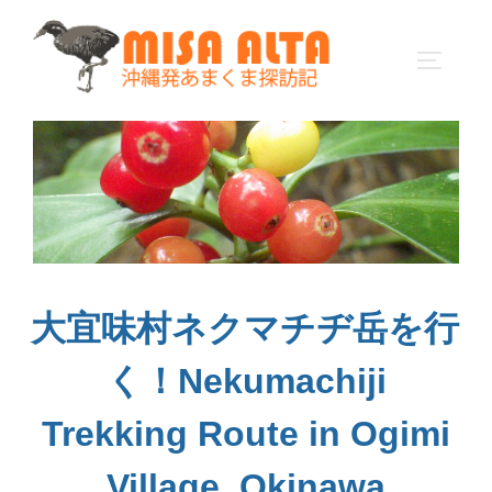
コ
ン
サイドバ
テ
ン
ツ
へ
ス
キ
ッ
プ
大宜味村ネクマチヂ岳を行
く！Nekumachiji
Trekking Route in Ogimi
Village, Okinawa