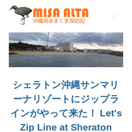
コ
ン
サイドバ
テ
ン
ツ
へ
ス
キ
ッ
プ
シェラトン沖縄サンマリ
ーナリゾートにジップラ
インがやって来た！ Let's
Zip Line at Sheraton