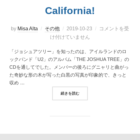
California!
投
by
Misa Alta
その他
2019-10-23
コメントを受
稿
け付けていません
日:
「ジョシュアツリー」を知ったのは、アイルランドのロ
ックバンド「U2」のアルバム「THE JOSHUA TREE」の
CDを通してでした。メンバーの後ろにグニャリと曲がっ
た奇妙な形の木が写った白黒の写真が印象的で、きっと
収め …
“壮大な地球を感じる！ジョシュアツリー国立公園 
続きを読む