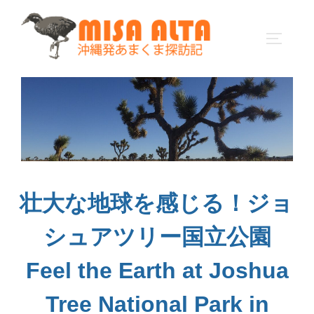
コ
ン
サイドバ
テ
ン
ツ
へ
ス
キ
ッ
プ
壮大な地球を感じる！ジョ
シュアツリー国立公園
Feel the Earth at Joshua
Tree National Park in