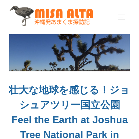
コ
ン
サイドバ
テ
ン
ツ
へ
ス
キ
ッ
プ
壮大な地球を感じる！ジョ
シュアツリー国立公園
Feel the Earth at Joshua
Tree National Park in