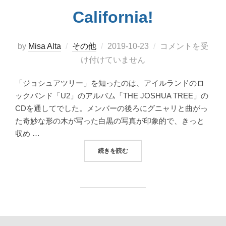
California!
投
by
Misa Alta
その他
2019-10-23
コメントを受
稿
け付けていません
日:
「ジョシュアツリー」を知ったのは、アイルランドのロ
ックバンド「U2」のアルバム「THE JOSHUA TREE」の
CDを通してでした。メンバーの後ろにグニャリと曲がっ
た奇妙な形の木が写った白黒の写真が印象的で、きっと
収め …
“壮大な地球を感じる！ジョシュアツリー国立公園 
続きを読む